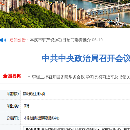
本溪三合矿业采矿权出让收益评估报告
07-15
本溪三合矿业有限公司采矿权出让收益评估报告公示公
关于临时用地土地复垦验收结果的公告
06-24
本溪市自然资源局关于颁发 应天（本溪）意达矿业有限
通知公告
：
本溪市矿产资源项目招商选资推介
06-19
本溪市人民政府关于公布《实施本溪市市本级公示地价
中共中央政治局召开会议
“原转山煤气大罐用地”方案变更的公示
07-31
关于印发《本溪市住宅建筑间距和日照管理技术规定（
本溪三合矿业采矿权出让收益评估报告
07-15
全国要闻
李强主持召开国务院常务会议 学习贯彻习近平总书记
本溪三合矿业有限公司采矿权出让收益评估报告公示公
关于临时用地土地复垦验收结果的公告
06-24
本溪市自然资源局关于颁发 应天（本溪）意达矿业有限